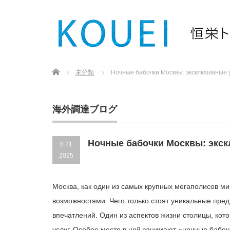
Home
未分類
Ночные бабочки Москвы: эксклюзивные у
海外調達ブログ
Ночные бабочки Москвы: экск
8.21
2025
Москва, как один из самых крупных мегаполисов ми
возможностями. Чего только стоят уникальные пре
впечатлений. Один из аспектов жизни столицы, кот
услуг. Особое место в ней занимают «ночные бабо