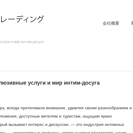
会社概要
слуги и мир интим-досуга
люзивные услуги и мир интим-досуга
ра, всегда притягивала внимание, удивляя своим разнообразием и
дложения, доступные жителям и туристам, ищущим ярких
орый вызывает интерес и дискуссии, — это индустрия интимных
чки» — эксклюзивные спутницы, которые могут предложить нечто