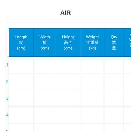
AIR
Length
Width
Height
Weight
Qty
縦
横
高さ
実重量
数
(cm)
(cm)
(cm)
(kg)
量
1
2
3
4