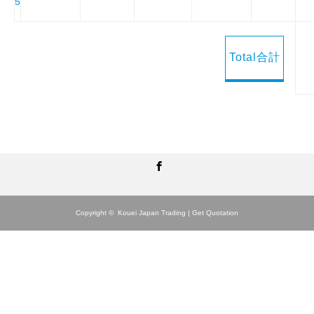
5
Facebook
Copyright ©
Kouei Japan Trading | Get Quotation