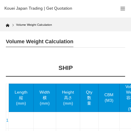
Kouei Japan Trading | Get Quotation
Home
Volume Weight Calculation
Volume Weight Calculation
SHIP
Vo
Length
Width
Height
Qty
We
CBM
縦
横
高さ
数
容
(M3)
(mm)
(mm)
(mm)
量
(
1