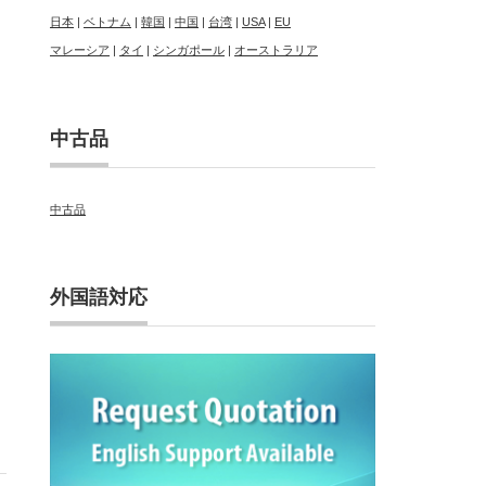
日本
|
ベトナム
|
韓国
|
中国
|
台湾
|
USA
|
EU
マレーシア
|
タイ
|
シンガポール
|
オーストラリア
中古品
中古品
外国語対応